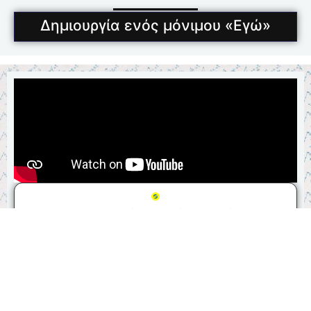
Δημιουργία ενός μόνιμου «Εγώ»
Η Συνειδητότητα Δίχως Σκέψη
Στην αρχή, με τις πρώτες προσπάθειες που κάνετε
για να έχετε συναίσθηση του εαυτού σας πρέπει να
χρησιμοποιείτε ουσιαστικά όλες τις νοητικές σας
δυνάμεις. Αλλά δεν σημαίνει ότι πάντα θα είναι έτσι.
Θα δείτε αργότερα ότι, η συνειδητότητα μπορεί να