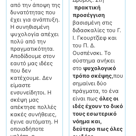
από την άποψη της
πρακτική
δυνατότητας που
προσέγγιση
έχει για ανάπτυξη.
βασισμένη στις
Η συνηθισμένη
διδασκαλίες του Γ.
ψυχολογία απέχει
Ι. Γκουρτζίεφ και
πολύ από την
του Π. Δ.
πραγματικότητα.
Ουσπένσκι. Το
Αποδίδουμε στον
σύστημα ανήκει
εαυτό μας ιδέες
στο
ψυχολογικό
που δεν
τρόπο σκέψης,
που
κατέχουμε. Δεν
σημαίνει δύο
είμαστε
πράγματα, το ένα
ενσυνείδητοι. Η
είναι πως
όλες οι
σκέψη μας
ιδές έχουν το δικό
απέκτησε πολλές
τους εσωτερικό
κακές συνήθειες,
νόημα και,
έγινε αυτόματη. Η
δεύτερο πως όλες
οποιαδήποτε