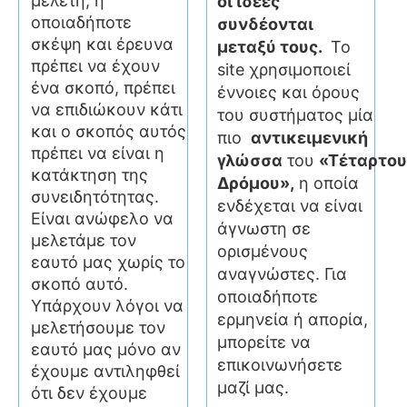
μελέτη, η
οι ιδέες
οποιαδήποτε
συνδέονται
σκέψη και έρευνα
μεταξύ τους.
Το
πρέπει να έχουν
site χρησιμοποιεί
ένα σκοπό, πρέπει
έννοιες και όρους
να επιδιώκουν κάτι
του συστήματος μία
και ο σκοπός αυτός
πιο
αντικειμενική
πρέπει να είναι η
γλώσσα
του
«Τέταρτου
κατάκτηση της
Δρόμου»,
η οποία
συνειδητότητας.
ενδέχεται να είναι
Είναι ανώφελο να
άγνωστη σε
μελετάμε τον
ορισμένους
εαυτό μας χωρίς το
αναγνώστες. Για
σκοπό αυτό.
οποιαδήποτε
Υπάρχουν λόγοι να
ερμηνεία ή απορία,
μελετήσουμε τον
μπορείτε να
εαυτό μας μόνο αν
επικοινωνήσετε
έχουμε αντιληφθεί
μαζί μας.
ότι δεν έχουμε