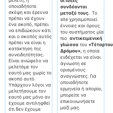
μελέτη, η
οι ιδέες
οποιαδήποτε
συνδέονται
σκέψη και έρευνα
μεταξύ τους.
Το
πρέπει να έχουν
site χρησιμοποιεί
ένα σκοπό, πρέπει
έννοιες και όρους
να επιδιώκουν κάτι
του συστήματος μία
και ο σκοπός αυτός
πιο
αντικειμενική
πρέπει να είναι η
γλώσσα
του
«Τέταρτου
κατάκτηση της
Δρόμου»,
η οποία
συνειδητότητας.
ενδέχεται να είναι
Είναι ανώφελο να
άγνωστη σε
μελετάμε τον
ορισμένους
εαυτό μας χωρίς το
αναγνώστες. Για
σκοπό αυτό.
οποιαδήποτε
Υπάρχουν λόγοι να
ερμηνεία ή απορία,
μελετήσουμε τον
μπορείτε να
εαυτό μας μόνο αν
επικοινωνήσετε
έχουμε αντιληφθεί
μαζί μας.
ότι δεν έχουμε