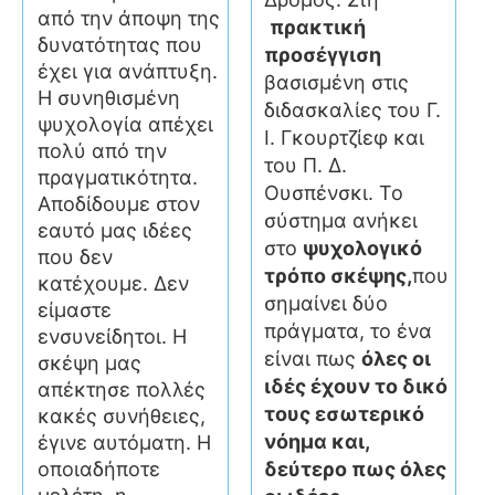
από την άποψη της
πρακτική
δυνατότητας που
προσέγγιση
έχει για ανάπτυξη.
βασισμένη στις
Η συνηθισμένη
διδασκαλίες του Γ.
ψυχολογία απέχει
Ι. Γκουρτζίεφ και
πολύ από την
του Π. Δ.
πραγματικότητα.
Ουσπένσκι. Το
Αποδίδουμε στον
σύστημα ανήκει
εαυτό μας ιδέες
στο
ψυχολογικό
που δεν
τρόπο σκέψης,
που
κατέχουμε. Δεν
σημαίνει δύο
είμαστε
πράγματα, το ένα
ενσυνείδητοι. Η
είναι πως
όλες οι
σκέψη μας
ιδές έχουν το δικό
απέκτησε πολλές
τους εσωτερικό
κακές συνήθειες,
νόημα και,
έγινε αυτόματη. Η
δεύτερο πως όλες
οποιαδήποτε