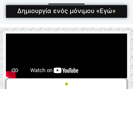
Δημιουργία ενός μόνιμου «Εγώ»
Η Συνειδητότητα Δίχως Σκέψη
Στην αρχή, με τις πρώτες προσπάθειες που κάνετε
για να έχετε συναίσθηση του εαυτού σας πρέπει να
χρησιμοποιείτε ουσιαστικά όλες τις νοητικές σας
δυνάμεις. Αλλά δεν σημαίνει ότι πάντα θα είναι έτσι.
Θα δείτε αργότερα ότι, η συνειδητότητα μπορεί να