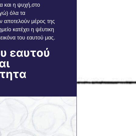
α και η ψυχή,στο
γώ) όλα τα
εν αποτελούν μέρος της
μείο κατέχει η ψέυτικη
εικόνα του εαυτού μας.
υ εαυτού
αι
τητα