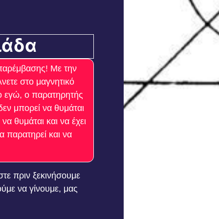
ιάδα
 παρέμβασης! Με την
νετε στο μαγνητικό
μο εγώ, ο παρατηρητής
εν μπορεί να θυμάται
να θυμάται και να έχει
α παρατηρεί και να
αστε πριν ξεκινήσουμε
ούμε να γίνουμε, μας